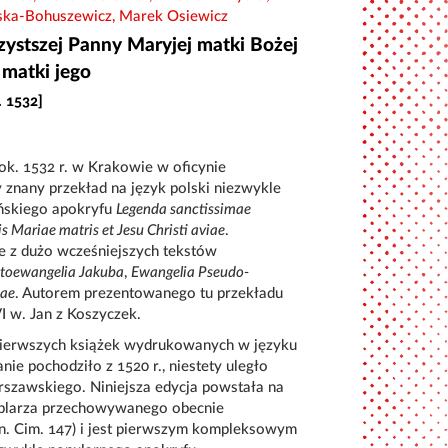
lska-Bohuszewicz, Marek Osiewicz
zystszej Panny Maryjej matki Bożej
 matki jego
 1532]
k. 1532 r. w Krakowie w oficynie
 znany przekład na język polski niezwykle
ińskiego apokryfu
Legenda sanctissimae
s Mariae matris et Jesu Christi aviae
.
 z dużo wcześniejszych tekstów
toewangelia Jakuba
,
Ewangelia Pseudo-
iae
. Autorem prezentowanego tu przekładu
I w. Jan z Koszyczek.
pierwszych książek wydrukowanych w języku
ie pochodziło z 1520 r., niestety uległo
rszawskiego. Niniejsza edycja powstała na
plarza przechowywanego obecnie
ygn. Cim. 147) i jest pierwszym kompleksowym