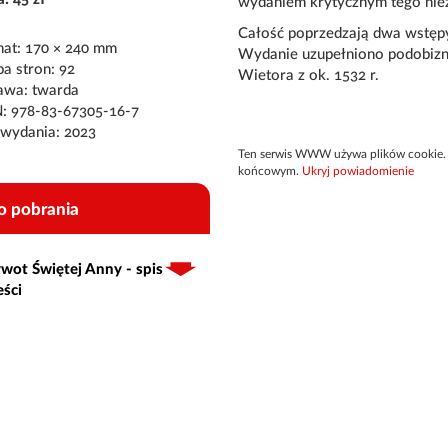
wydaniem krytycznym tego nie
Całość poprzedzają dwa wstępy
at: 170 × 240 mm
Wydanie uzupełniono podobizną
ba stron: 92
Wietora z ok. 1532 r.
awa: twarda
: 978-83-67305-16-7
wydania: 2023
Ten serwis WWW używa plików cookie. 
końcowym.
Ukryj powiadomienie
o pobrania
wot Świętej Anny - spis
eści