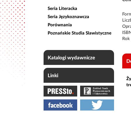
Seria Literacka
Form
Seria Językoznawcza
Licz
Porównania
Opr
ISBN
Poznańskie Studia Slawistyczne
Rok 
Katalogi wydawnicze
D
Linki
Ży
tr