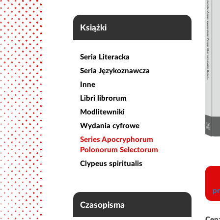
Książki
Seria Literacka
Seria Językoznawcza
Inne
Libri librorum
Modlitewniki
Wydania cyfrowe
Series Apocryphorum
Polonorum Selectorum
Clypeus spiritualis
pr
Czasopisma
Cena