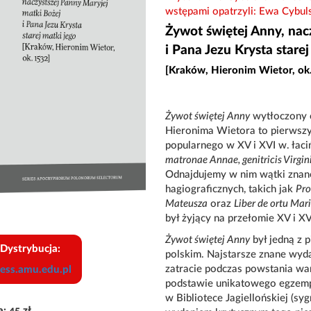
wstępami opatrzyli: Ewa Cybu
Żywot świętej Anny, nac
i Pana Jezu Krysta starej
[Kraków, Hieronim Wietor, ok.
Żywot świętej Anny
wytłoczony o
Hieronima Wietora to pierwszy
popularnego w XV i XVI w. łac
matronae Annae, genitricis Virgini
Odnajdujemy w nim wątki znane
hagiograficznych, takich jak
Pro
Mateusza
oraz
Liber de ortu Mar
był żyjący na przełomie XV i XV
Żywot świętej Anny
był jedną z 
Dystrybucja:
polskim. Najstarsze znane wydan
zatracie podczas powstania wa
ess.amu.edu.pl
podstawie unikatowego egzem
w Bibliotece Jagiellońskiej (s
: 45 zł