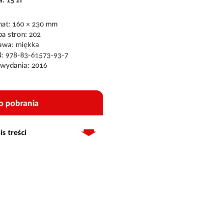
: 15 zł
at: 160 × 230 mm
ba stron: 202
awa: miękka
: 978-83-61573-93-7
wydania: 2016
o pobrania
is treści