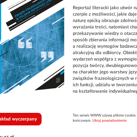
Reportaż literacki jako utwór na
czerpie z możliwości, jakie da
naturę epicką obrazuje zdolno
wyrażania treści, natomiast cha
przekazywanie wiedzy o otacza
sposób zbierania informacji m
a realizację wymogów badawczy
atrakcyjną dla odbiorcy. Obiek
wydarzeń współgra z wymogiem 
pozycja twórcy, dwubiegunowo
na charakter jego warstwy języ
związków frazeologicznych w r
ich funkcji, udziału w tworzen
na kształtowanie indywidualneg
Ten serwis WWW używa plików cookie. 
akład wyczerpany
końcowym.
Ukryj powiadomienie