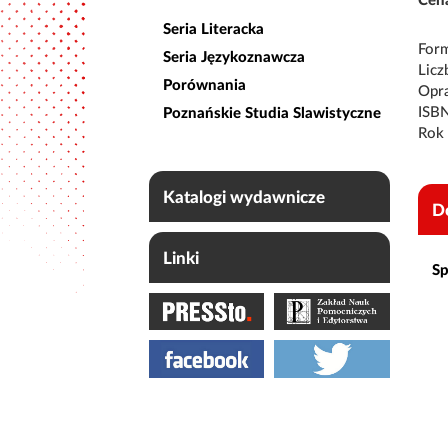
Cena
Seria Literacka
Form
Seria Językoznawcza
Licz
Porównania
Opr
ISBN
Poznańskie Studia Slawistyczne
Rok 
Katalogi wydawnicze
D
Linki
Sp