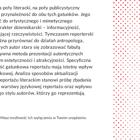
 poły literacki, na poły publicystyczny
je przynależność do obu tych gatunków. Jego
ść do artystycznego i mimetycznego
rakter dziennikarski – informacyjność,
jącej rzeczywistości. Tymczasem reporterski
ożna przyrównać do działań antropologa,
ch autor stara się zobrazować fabułą
tywna metoda prezentacji autentycznych
estetyczności i atrakcyjności. Specyficzna
ść gatunkowa reportażu mają istotny wpływ
kowej. Analiza sposobów aktualizacji
eportażu literackim stanowi próbę zbadania
iu warstwy językowej reportażu oraz wpływu
o stylu autorów, którzy go reprezentują.
Masz możliwość ich wyłączenia w Twoim urządzeniu