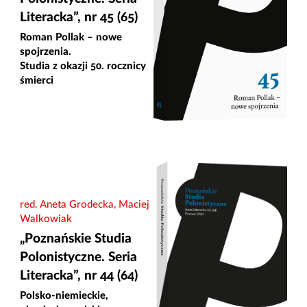
Literacka”, nr 45 (65)
Roman Pollak – nowe
spojrzenia.
Studia z okazji 50. rocznicy
śmierci
red. Aneta Grodecka, Maciej
Walkowiak
„Poznańskie Studia
Polonistyczne. Seria
Literacka”, nr 44 (64)
Polsko-niemieckie,