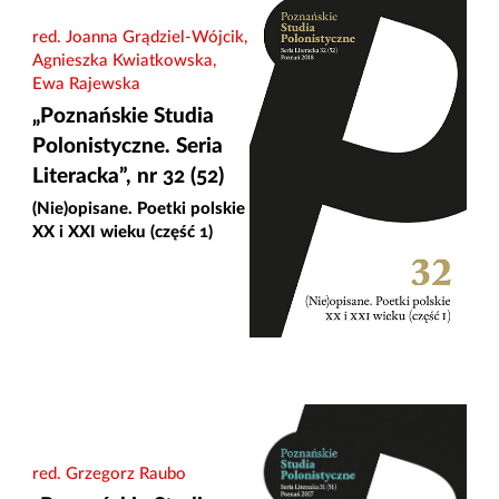
red. Joanna Grądziel-Wójcik,
Agnieszka Kwiatkowska,
Ewa Rajewska
„Poznańskie Studia
Polonistyczne. Seria
Literacka”, nr 32 (52)
(Nie)opisane. Poetki polskie
XX i XXI wieku (część 1)
red. Grzegorz Raubo